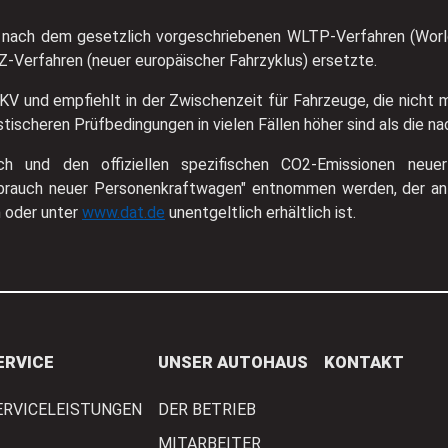
nach dem gesetzlich vorgeschriebenen WLTP-Verfahren (World
-Verfahren (neuer europäischer Fahrzyklus) ersetzte.
KV und empfiehlt in der Zwischenzeit für Fahrzeuge, die nich
ischeren Prüfbedingungen in vielen Fällen höher sind als die n
auch und den offiziellen spezifischen CO2-Emissionen n
rbrauch neuer Personenkraftwagen" entnommen werden, der an 
n oder unter
www.dat.de
unentgeltlich erhältlich ist.
ERVICE
UNSER AUTOHAUS
KONTAKT
ERVICELEISTUNGEN
DER BETRIEB
MITARBEITER