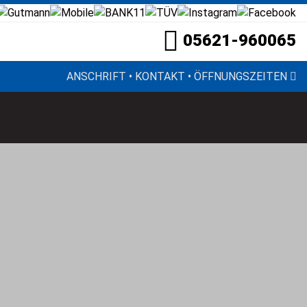
05621-960065
ANSCHRIFT • KONTAKT • ÖFFNUNGSZEITEN