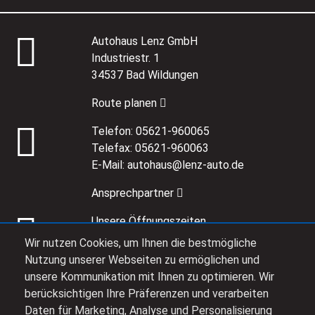
Autohaus Lenz GmbH
Industriestr. 1
34537 Bad Wildungen
Route planen
Telefon:
05621-960065
Telefax:
05621-960063
E-Mail:
autohaus@lenz-auto.de
Ansprechpartner
Unsere Öffnungszeiten
Heute:
08:00 - 17:30 Uhr
Wir nutzen Cookies, um Ihnen die bestmögliche
Nutzung unserer Webseiten zu ermöglichen und
unsere Kommunikation mit Ihnen zu optimieren. Wir
Alle Öffnungszeiten
berücksichtigen Ihre Präferenzen und verarbeiten
Daten für Marketing, Analyse und Personalisierung